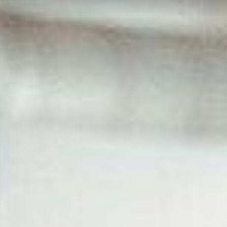
IT
ES
NL
SV
JA