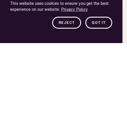
This website uses cookies to ensure you get the best
experience on our website.
Privacy Policy
REJECT
GOT IT
物語を共有する
別言語を使って物語を語るのは一筋縄ではいかない作業ですが、
それが字幕の形をとると、さらに困難を極めます。正確さ、タイ
ミング、妥当性、そして感情の表現など、考慮することは多岐に
わたります。世界各地で複数言語の字幕を制作し、お客様の期待
に応えつつ短時間で納品するとなるとハードルは一層高くなりま
す。しかしVSIにとって、これらは当たり前のことにすぎません。
当社は、複数言語による字幕制作プロジェクトを手がけるスペシ
ャリスト集団です。話し言葉を書き言葉に翻訳し、音と視覚情報
を一致させます。また聴覚障害者のための字幕およびクローズド
キャプションを手がけ、世界中の４億6600万を超える難聴者に大