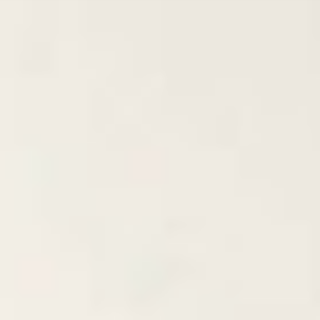
IT
Sobre VSI
NL
Servicios
SV
Estudios
JA
Casos prácticos
Seguridad
Contacto
Noticias
Carreras profesionales