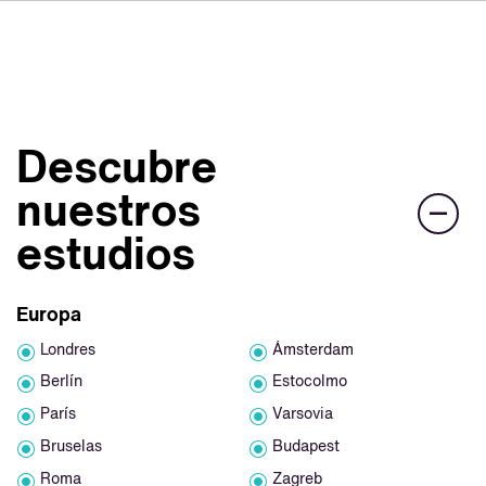
DE
FR
IT
Sobre VSI
NL
Servicios
SV
Descubre
JA
Estudios
nuestros
Casos prácticos
estudios
Seguridad
Contacto
Europa
Londres
Ámsterdam
Noticias
Berlín
Estocolmo
Carreras profesionales
París
Varsovia
Bruselas
Budapest
Roma
Zagreb