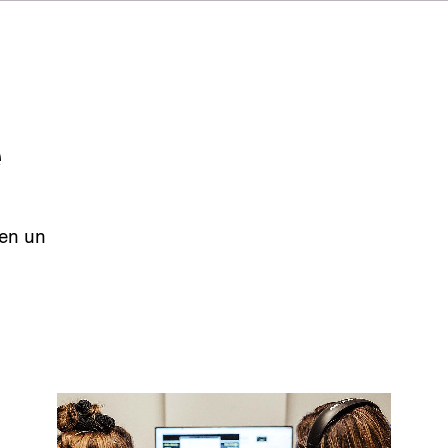
FR
IT
NL
SV
JA
e
 en un