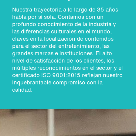
Nuestra trayectoria a lo largo de 35 años
habla por sí sola. Contamos con un
profundo conocimiento de la industria y
las diferencias culturales en el mundo,
claves en la localización de contenidos
para el sector del entretenimiento, las
grandes marcas e instituciones. El alto
nivel de satisfacción de los clientes, los
múltiples reconocimientos en el sector y el
certificado ISO 9001:2015 reflejan nuestro
inquebrantable compromiso con la
calidad.