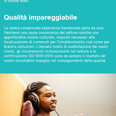
in ottime mani.
Qualità impareggiabile
La nostra comprovata esperienza trentennale parla da sola.
Vantiamo una vasta conoscenza del settore nonché una
approfondita visione culturale, requisiti necessari alla
localizzazione di contenuti per l'intrattenimento così come per
brand e istituzioni. L'elevato livello di soddisfazione dei nostri
clienti, gli innumerevoli riconoscimenti nel settore e la
certificazione ISO 9001:2015 sono da sempre il risultato del
nostro incrollabile impegno nel conseguimento della qualità.