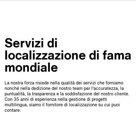
DE
FR
ES
Su VSI
NL
Servizi
SV
Servizi di
JA
Studi
localizzazione di fama
Casi studio
mondiale
Sicurezza
La nostra forza risiede nella qualità dei servizi che forniamo
Contatti
nonché nella dedizione del nostro team per l'accuratezza, la
puntualità, la trasparenza e la soddisfazione del nostro cliente.
Con 35 anni di esperienza nella gestione di progetti
multilingua, siamo il fornitore di localizzazione su cui puoi
Novità
contare.
Carriere