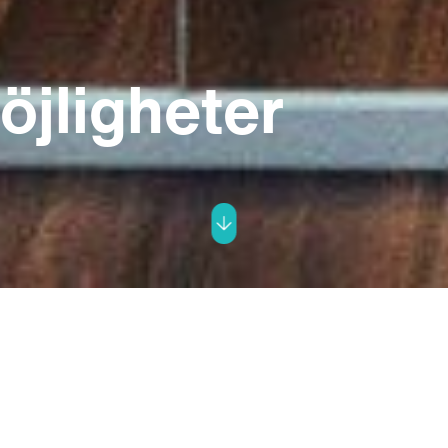
jligheter
jen
nsam: en kärlek till språk. Det är den som driver os
siasm och kreativitet. Och vi söker alltid nya förmåg