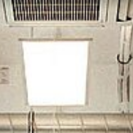
FR
IT
ES
NL
JA