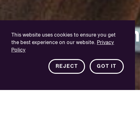
Jobbmö
This website uses cookies to ensure you get
the best experience on our website.
Privacy
Policy
REJECT
GOT IT
Gå med i VSI-famil
Medlemmarna i vårt globala team har en sak geme
medlem i teamet är handplockad utifrån sin entu