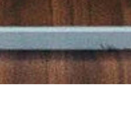
s och får branschen att utvecklas. Varje
or.