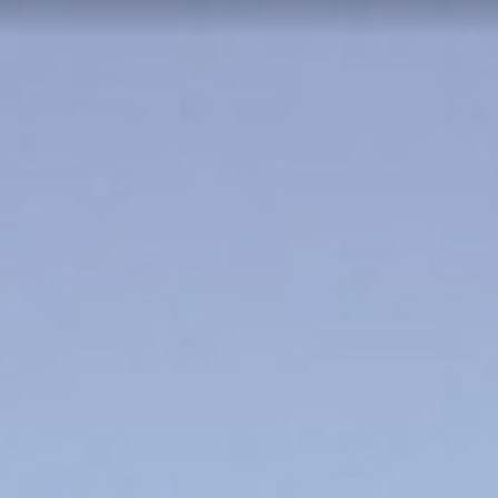
FR
ES
NL
SV
JA