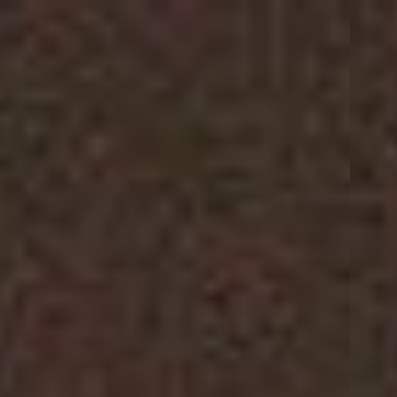
IT
Over ons
ES
Diensten
SV
Studio's
JA
Casestudy's
Veiligheid
Contact
Nieuws
Werken bij VSI