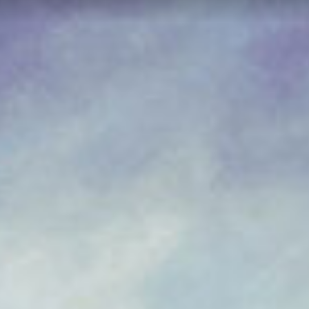
FR
IT
ES
SV
JA