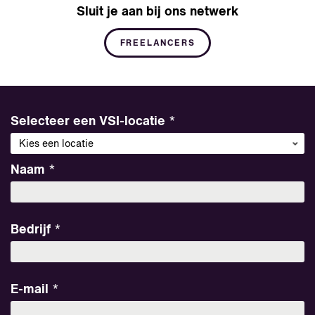
Sluit je aan bij ons netwerk
FREELANCERS
Selecteer een VSI-locatie
Selecteer een VSI-locatie
Selecteer een VSI-locatie
*
*
*
Kies een locatie
Kies een locatie
Kies een locatie
Naam
Naam
Naam
*
*
*
Bedrijf
Bedrijf
Telefoon
*
*
E-mail
E-mail
E-mail
*
*
*