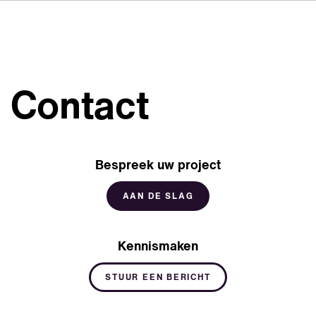
DE
FR
IT
Over ons
ES
Diensten
SV
Contact
JA
Studio's
Casestudy's
Bespreek uw project
Veiligheid
Contact
AAN DE SLAG
Nieuws
Kennismaken
Werken bij VSI
STUUR EEN BERICHT