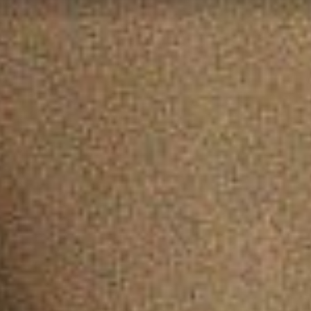
FR
ES
NL
SV
JA