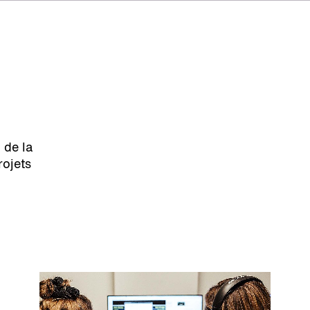
IT
ES
NL
SV
JA
 de la
rojets